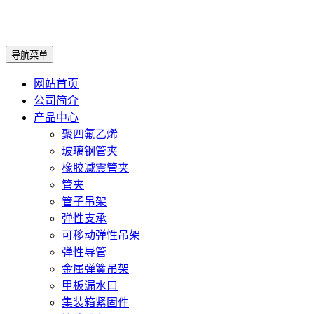
导航菜单
网站首页
公司简介
产品中心
聚四氟乙烯
玻璃钢管夹
橡胶减震管夹
管夹
管子吊架
弹性支承
可移动弹性吊架
弹性导管
金属弹簧吊架
甲板漏水口
集装箱紧固件