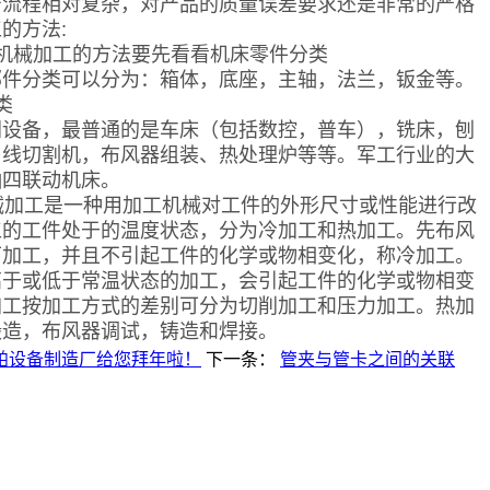
产流程相对复杂，对产品的质量误差要求还是非常的严格
的方法:
密机械加工的方法要先看看机床零件分类
部件分类可以分为：箱体，底座，主轴，法兰，钣金等。
类
同设备，最普通的是车床（包括数控，普车），铣床，刨
，线切割机，布风器组装、热处理炉等等。军工行业的大
轴四联动机床。
加工是一种用加工机械对工件的外形尺寸或性能进行改
工的工件处于的温度状态，分为冷加工和热加工。先布风
下加工，并且不引起工件的化学或物相变化，称冷加工。
高于或低于常温状态的加工，会引起工件的化学或物相变
加工按加工方式的差别可分为切削加工和压力加工。热加
煅造，布风器调试，铸造和焊接。
舶设备制造厂给您拜年啦！
下一条：
管夹与管卡之间的关联