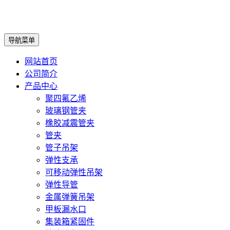
导航菜单
网站首页
公司简介
产品中心
聚四氟乙烯
玻璃钢管夹
橡胶减震管夹
管夹
管子吊架
弹性支承
可移动弹性吊架
弹性导管
金属弹簧吊架
甲板漏水口
集装箱紧固件