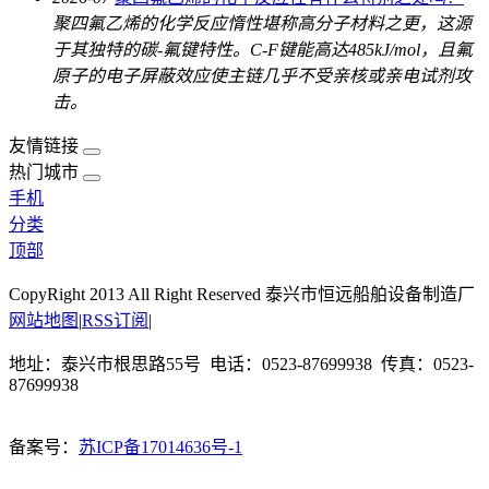
聚四氟乙烯的化学反应惰性堪称高分子材料之更，这源
于其独特的碳-氟键特性。C-F键能高达485kJ/mol，且氟
原子的电子屏蔽效应使主链几乎不受亲核或亲电试剂攻
击。
友情链接
热门城市
手机
分类
顶部
CopyRight 2013 All Right Reserved 泰兴市恒远船舶设备制造厂
网站地图
|
RSS订阅
|
地址：泰兴市根思路55号 电话：0523-87699938 传真：0523-
87699938
备案号：
苏ICP备17014636号-1