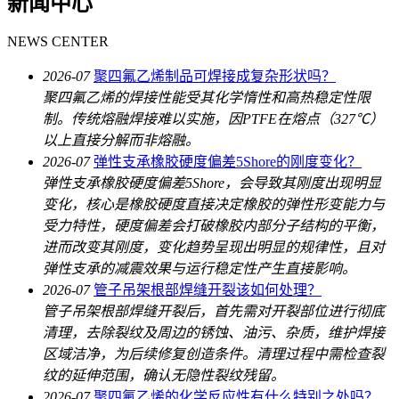
新闻中心
NEWS CENTER
2026-07
聚四氟乙烯制品可焊接成复杂形状吗？
聚四氟乙烯的焊接性能受其化学惰性和高热稳定性限
制。传统熔融焊接难以实施，因PTFE在熔点（327℃）
以上直接分解而非熔融。
2026-07
弹性支承橡胶硬度偏差5Shore的刚度变化？
弹性支承橡胶硬度偏差5Shore，会导致其刚度出现明显
变化，核心是橡胶硬度直接决定橡胶的弹性形变能力与
受力特性，硬度偏差会打破橡胶内部分子结构的平衡，
进而改变其刚度，变化趋势呈现出明显的规律性，且对
弹性支承的减震效果与运行稳定性产生直接影响。
2026-07
管子吊架根部焊缝开裂该如何处理？
管子吊架根部焊缝开裂后，首先需对开裂部位进行彻底
清理，去除裂纹及周边的锈蚀、油污、杂质，维护焊接
区域洁净，为后续修复创造条件。清理过程中需检查裂
纹的延伸范围，确认无隐性裂纹残留。
2026-07
聚四氟乙烯的化学反应性有什么特别之处吗？‌