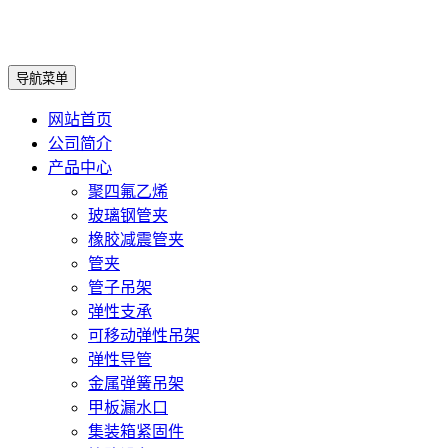
导航菜单
网站首页
公司简介
产品中心
聚四氟乙烯
玻璃钢管夹
橡胶减震管夹
管夹
管子吊架
弹性支承
可移动弹性吊架
弹性导管
金属弹簧吊架
甲板漏水口
集装箱紧固件