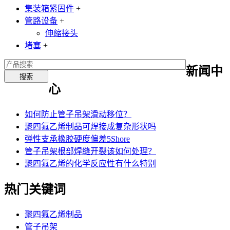
集装箱紧固件
+
管路设备
+
伸缩接头
堵塞
+
新闻中
心
如何防止管子吊架滑动移位？
聚四氟乙烯制品可焊接成复杂形状吗
弹性支承橡胶硬度偏差5Shore
管子吊架根部焊缝开裂该如何处理？
聚四氟乙烯的化学反应性有什么特别
热门关键词
聚四氟乙烯制品
管子吊架