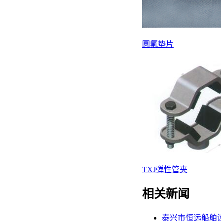
圆氟垫片
TXJ弹性管夹
相关新闻
泰兴市恒远船舶