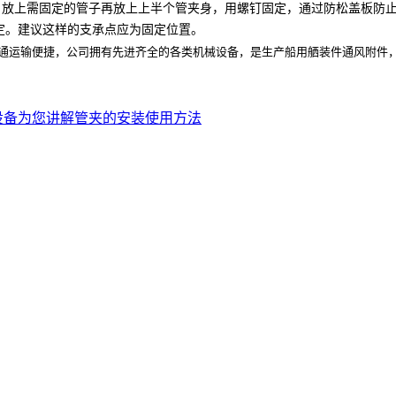
放上需固定的管子再放上上半个管夹身，用螺钉固定，通过防松盖板防
定。建议这样的支承点应为固定位置。
通运输便捷，公司拥有先进齐全的各类机械设备，是生产船用舾装件通风附件
设备为您讲解管夹的安装使用方法