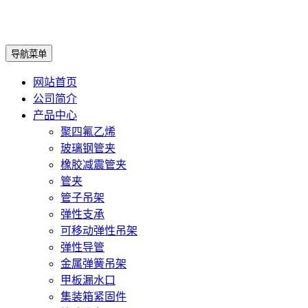
导航菜单
网站首页
公司简介
产品中心
聚四氟乙烯
玻璃钢管夹
橡胶减震管夹
管夹
管子吊架
弹性支承
可移动弹性吊架
弹性导管
金属弹簧吊架
甲板漏水口
集装箱紧固件