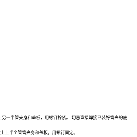
上另一半管夹身和盖板，用螺钉拧紧。 切忌直接焊接已装好管夹的底
放上上半个管管夹身和盖板，用螺钉固定。