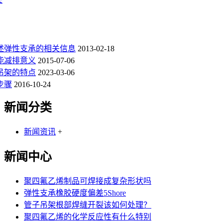
述弹性支承的相关信息
2013-02-18
能减排意义
2015-07-06
吊架的特点
2023-03-06
步骤
2016-10-24
新闻分类
新闻资讯
+
新闻中心
聚四氟乙烯制品可焊接成复杂形状吗
弹性支承橡胶硬度偏差5Shore
管子吊架根部焊缝开裂该如何处理？
聚四氟乙烯的化学反应性有什么特别