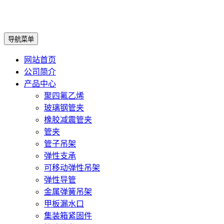
导航菜单
网站首页
公司简介
产品中心
聚四氟乙烯
玻璃钢管夹
橡胶减震管夹
管夹
管子吊架
弹性支承
可移动弹性吊架
弹性导管
金属弹簧吊架
甲板漏水口
集装箱紧固件