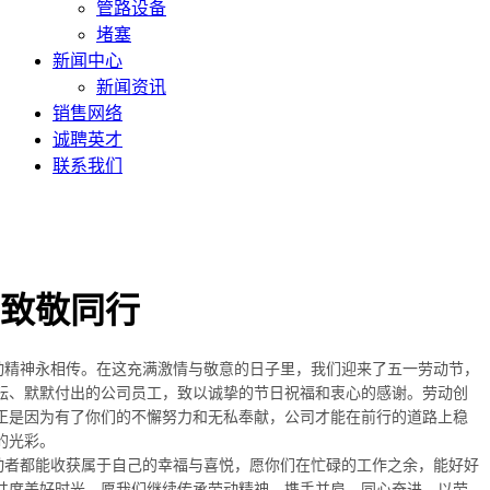
管路设备
堵塞
新闻中心
新闻资讯
销售网络
诚聘英才
联系我们
致敬同行
精神永相传。在这充满激情与敬意的日子里，我们迎来了五一劳动节，
耘、默默付出的公司员工，致以诚挚的节日祝福和衷心的感谢。劳动创
正是因为有了你们的不懈努力和无私奉献，公司才能在前行的道路上稳
的光彩。
者都能收获属于自己的幸福与喜悦，愿你们在忙碌的工作之余，能好好
共度美好时光。愿我们继续传承劳动精神，携手并肩、同心奋进，以劳