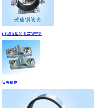
HF加强型船用扁钢管夹
管夹价格