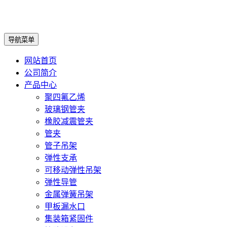
导航菜单
网站首页
公司简介
产品中心
聚四氟乙烯
玻璃钢管夹
橡胶减震管夹
管夹
管子吊架
弹性支承
可移动弹性吊架
弹性导管
金属弹簧吊架
甲板漏水口
集装箱紧固件