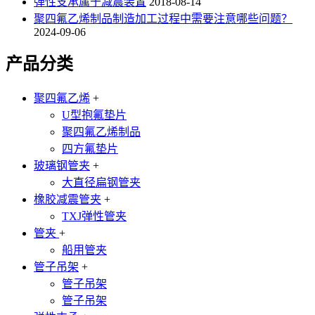
弹性支承属于减震装置
2018-08-14
聚四氟乙烯制品制造加工过程中需要注意哪些问题？
2024-09-06
产品分类
聚四氟乙烯
+
U型抱氟垫片
聚四氟乙烯制品
四方氟垫片
玻璃钢管夹
+
大直径扁钢管夹
橡胶减震管夹
+
TXJ弹性管夹
管夹
+
船用管夹
管子吊架
+
管子吊架
管子吊架