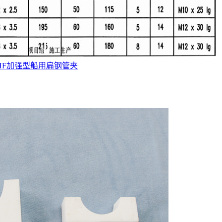
HF加强型船用扁钢管夹