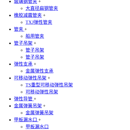
玻璃钢管夹
+
大直径扁钢管夹
橡胶减震管夹
+
TXJ弹性管夹
管夹
+
船用管夹
管子吊架
+
管子吊架
管子吊架
弹性支承
+
金属弹性支承
可移动弹性吊架
+
TS重型可移动弹性吊架
可移动弹性吊架
弹性导管
+
金属弹簧吊架
+
金属弹簧吊架
甲板漏水口
+
甲板漏水口