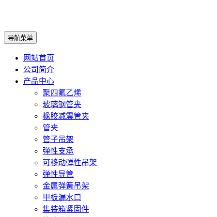
导航菜单
网站首页
公司简介
产品中心
聚四氟乙烯
玻璃钢管夹
橡胶减震管夹
管夹
管子吊架
弹性支承
可移动弹性吊架
弹性导管
金属弹簧吊架
甲板漏水口
集装箱紧固件