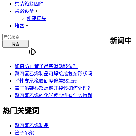
集装箱紧固件
+
管路设备
+
伸缩接头
堵塞
+
新闻中
心
如何防止管子吊架滑动移位？
聚四氟乙烯制品可焊接成复杂形状吗
弹性支承橡胶硬度偏差5Shore
管子吊架根部焊缝开裂该如何处理？
聚四氟乙烯的化学反应性有什么特别
热门关键词
聚四氟乙烯制品
管子吊架